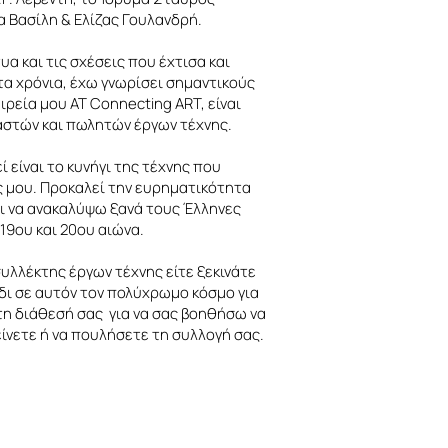
α Βασίλη & Ελίζας Γουλανδρή.
υα και τις σχέσεις που έχτισα και
τα χρόνια, έχω γνωρίσει σημαντικούς
ιρεία μου AT Connecting ART, είναι
στών και πωλητών έργων τέχνης.
ί είναι το κυνήγι της τέχνης που
ς μου. Προκαλεί την ευρηματικότητα
ει να ανακαλύψω ξανά τους Έλληνες
19ου και 20ου αιώνα.
συλλέκτης έργων τέχνης είτε ξεκινάτε
δι σε αυτόν τον πολύχρωμο κόσμο για
τη διάθεσή σας για να σας βοηθήσω να
είνετε ή να πουλήσετε τη συλλογή σας.