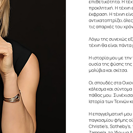
επιθετικότητα. Η τέχν
προκλητική. Η τέχνη ε
έκφραση. Η τέχνη είνα
αντικατοπτρίζει όλε
τις απαρχές του χρό
Λόγω της συνεχώς εξ
τέχνη θα είναι πάντα
Η ιστορία μου με την 
ουσία της φύσης της
μολύβια και σκίτσα.
Οι σπουδές στα Οικο
κάλεσμα και σύντομα
πάθος μου. Συνέχισα 
Ιστορία των Τεχνών κα
Η επαγγελματική μου
παγκοσμίου φήμης οί
Christie's, Sotheby's
Zampela, το Ίδρυμα Α