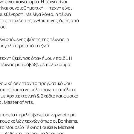
η είναι καινοτομία. Η τέχνη είναι
ίναι συναισθηματική. Η τέχνη είναι
ι εξέγερση. Με λίγα λόγια, η τέχνη
ς τις πτυχές της ανθρώπινης ζωής από
νου.
ελισσόμενης φύσης της τέχνης, η
 μεγαλύτερη από τη ζωή.
τέχνη ξεκίνησε όταν ήμουν παιδί. Η
 τέχνης με τράβηξε με πολύχρωμα
νομικά δεν ήταν το πραγματικό μου
 αποφάσισα να μελετήσω το απόλυτο
με Αρχιτεκτονική & Σχέδιο και φυσικά,
ι Master of Arts.
 πορεία περιλαμβάνει συνεργασία με
κους καλών τεχνών όπως οι Bonhams,
, το Μουσείο Τέχνης Loukia & Michael
.Γ. Λεβέντη, το Ίδρυμα Σταύρος