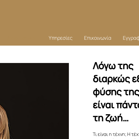
Άννα Τσέλιου
Υπηρεσίες
Επικοινωνία
Εγγραφ
Λόγω της
διαρκώς ε
φύσης της 
είναι πάν
τη ζωή…
Τι είναι η τέχνη; Η τέ