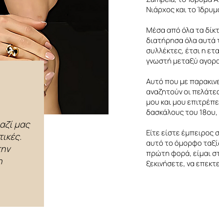
Νιάρχος και το Ίδρυμ
Μέσα από όλα τα δίκτ
διατήρησα όλα αυτά 
συλλέκτες, έτσι η ετα
γνωστή μεταξύ αγορα
Αυτό που με παρακινε
αναζητούν οι πελάτε
μου και μου επιτρέπ
δασκάλους του 18ου, 
αζί μας
Είτε είστε έμπειρος 
τικές.
αυτό το όμορφο ταξί
την
πρώτη φορά, είμαι σ
η
ξεκινήσετε, να επεκτ