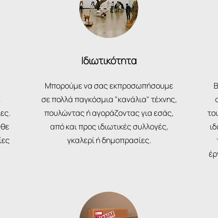
Ιδιωτικότητα
Μπορούμε να σας εκπροσωπήσουμε
Β
ε
σε πολλά παγκόσμια "κανάλια" τέχνης,
ες.
πουλώντας ή αγοράζοντας για εσάς,
το
άθε
από και προς ιδιωτικές συλλογές,
ιδ
ίες
γκαλερί ή δημοπρασίες.
ς
έρ