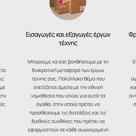
Εισαγωγές και εξαγωγές έργων
Φρ
τέχνης
Μπορούμε να σας βοηθήσουμε με τη
Ε
ετε
διακρατική μεταφορά των έργων
ις
τέχνης σας. Πολύπλοκο θέμα που
α
 με
σχετίζεται άμεσα με την εθνική
κο
την
νομοθεσία που ισχύει για αυτά τα
αν
νός
αγαθά, στην οποία πρέπει να
σ
προσθέσουμε τις διατάξεις και τις
διεθνείς συνθήκες που πρέπει να
εφαρμοστούν σε κάθε συγκεκριμένη