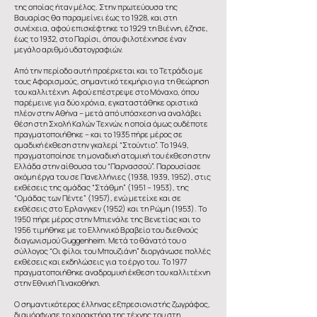
της οποίας ήταν μέλος. Στην πρωτεύουσα της
Βαυαρίας θα παραμείνει έως το 1928, και στη
συνέχεια, αφού επισκέφτηκε το 1929 τη Βιέννη, έζησε,
έως το 1932, στο Παρίσι, όπου φιλοτέχνησε έναν
μεγάλο αριθμό υδατογραφιών.
Από την περίοδο αυτή προέρχεται και το Τετράδιο με
τους Αφορισμούς, σημαντικό τεκμήριο για τη θεώρηση
του καλλιτέχνη. Αφού επέστρεψε στο Μόναχο, όπου
παρέμεινε για δύο χρόνια, εγκαταστάθηκε οριστικά
πλέον στην Αθήνα – μετά από υπόσχεση να αναλάβει
θέση στη Σχολή Καλών Τεχνών, η οποία όμως ουδέποτε
πραγματοποιήθηκε – και το 1935 πήρε μέρος σε
ομαδική έκθεση στην γκαλερί “Στούντιο”. Το 1949,
πραγματοποίησε τη μοναδική ατομική του έκθεση στην
Ελλάδα στην αίθουσα του “Παρνασσού”. Παρουσίασε
ακόμη έργα του σε Πανελλήνιες (1938, 1939, 1952), στις
εκθέσεις της ομάδας “Στάθμη” (1951 – 1953), της
“Ομάδας των Πέντε” (1957), ενώ μετείχε και σε
εκθέσεις στο Έρλανγκεν (1952) και τη Ρώμη (1953). Το
1950 πήρε μέρος στην Μπιενάλε της Βενετίας και το
1956 τιμήθηκε με το Ελληνικό Βραβείο του διεθνούς
διαγωνισμού Guggenheim. Μετά το θάνατό του ο
σύλλογος “Οι φίλοι του Μπουζιάνη” διοργάνωσε πολλές
εκθέσεις και εκδηλώσεις για το έργο του. Το 1977
πραγματοποιήθηκε αναδρομική έκθεση του καλλιτέχνη
στην Εθνική Πινακοθήκη.
Ο σημαντικότερος έλληνας εξπρεσιονιστής ζωγράφος,
διαμόρφωσε το χαρακτήρα της τέχνης του στη