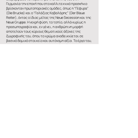
Γερμανία την εποχή που στο καλλιτεχνικό προσκήνιο
βρίσκονταν πρωτοποριακές ομάδες, όπως η “Γέφυρα”
(Die Brucke) και ο “Γαλάζιος Καβαλάρης” (Der Blaue
Reiter), όντας ο ίδιος μέλος της Neue Secession και της
Neue Gruppe. Η νεκρή φύση, το τοπίο, αλλά κυρίως η
προσωπογραφία και, εν γένει, η ανθρώπινη μορφή
αποτελούν τους κύριους θεματικούς άξονες της
ζωγραφικής του, όπου το χρώμα αναδεικνύεται σε
βασικό δομικό στοιχείο και αυτόνομη αξία. Το έργο του,
ακολουθώντας μια αντιρεαλιστική αντίληψη,
αντίκειται σε οποιαδήποτε έννοια ωραιοποίησης,
γίνεται φορέας συναισθηματικών καταστάσεων και
προοιωνίζει την αφαίρεση.
Πηγή Εθνική Πινακοθήκη
https://www.nationalgallery.gr
Επαμεινώνδα Θηβαίου, 2
4188 Κάτω Πολεμίδια, Λεμεσός, Κύπρος
info@atconnectingart.com