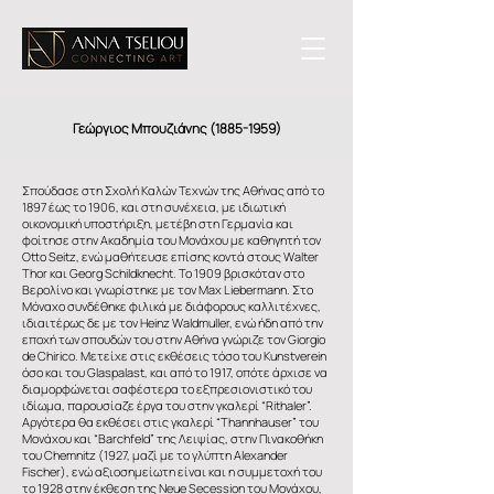
Γεώργιος Μπουζιάνης
(1885-1959)
Σπούδασε στη Σχολή Καλών Τεχνών της Αθήνας από το
1897 έως το 1906, και στη συνέχεια, με ιδιωτική
οικονομική υποστήριξη, μετέβη στη Γερμανία και
φοίτησε στην Ακαδημία του Μονάχου με καθηγητή τον
Otto Seitz, ενώ μαθήτευσε επίσης κοντά στους Walter
Thor και Georg Schildknecht. To 1909 βρισκόταν στο
Βερολίνο και γνωρίστηκε με τον Max Liebermann. Στο
Μόναχο συνδέθηκε φιλικά με διάφορους καλλιτέχνες,
ιδιαιτέρως δε με τον Heinz Waldmuller, ενώ ήδη από την
εποχή των σπουδών του στην Αθήνα γνώριζε τον Giorgio
de Chirico. Μετείχε στις εκθέσεις τόσο του Kunstverein
όσο και του Glaspalast, και από το 1917, οπότε άρχισε να
διαμορφώνεται σαφέστερα το εξπρεσιονιστικό του
ιδίωμα, παρουσίαζε έργα του στην γκαλερί “Rithaler”.
Αργότερα θα εκθέσει στις γκαλερί “Thannhauser” του
Μονάχου και “Barchfeld” της Λειψίας, στην Πινακοθήκη
του Chemnitz (1927, μαζί με το γλύπτη Alexander
Fischer), ενώ αξιοσημείωτη είναι και η συμμετοχή του
το 1928 στην έκθεση της Neue Secession του Μονάχου,