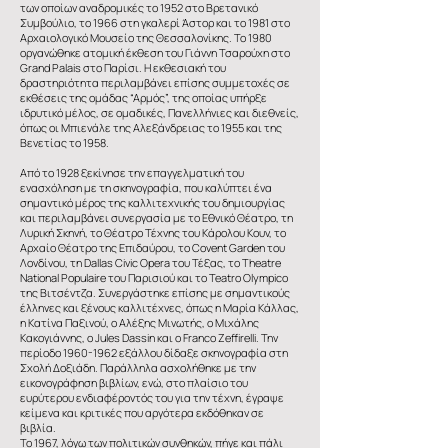
των οποίων αναδρομικές το 1952 στο Βρετανικό
Συμβούλιο, το 1966 στη γκαλερί Άστορ και το 1981 στο
Αρχαιολογικό Μουσείο της Θεσσαλονίκης. Το 1980
οργανώθηκε ατομική έκθεση του Γιάννη Τσαρούχη στο
Grand Palais στο Παρίσι. Η εκθεσιακή του
δραστηριότητα περιλαμβάνει επίσης συμμετοχές σε
εκθέσεις της ομάδας “Αρμός”, της οποίας υπήρξε
ιδρυτικό μέλος, σε ομαδικές, Πανελλήνιες και διεθνείς,
όπως οι Μπιενάλε της Αλεξάνδρειας το 1955 και της
Βενετίας το 1958.
Από το 1928 ξεκίνησε την επαγγελματική του
ενασχόληση με τη σκηνογραφία, που καλύπτει ένα
σημαντικό μέρος της καλλιτεχνικής του δημιουργίας
και περιλαμβάνει συνεργασία με το Εθνικό Θέατρο, τη
Λυρική Σκηνή, το Θέατρο Τέχνης του Κάρολου Κουν, το
Αρχαίο Θέατρο της Επιδαύρου, το Covent Garden του
Λονδίνου, τη Dallas Civic Opera του Τέξας, το Theatre
National Populaire του Παρισιού και το Teatro Olympico
της Βιτσέντζα. Συνεργάστηκε επίσης με σημαντικούς
έλληνες και ξένους καλλιτέχνες, όπως η Μαρία Κάλλας,
η Κατίνα Παξινού, ο Αλέξης Μινωτής, ο Μιχάλης
Κακογιάννης, ο Jules Dassin και o Franco Zeffirelli. Την
περίοδο
1960-1962
εξάλλου δίδαξε σκηνογραφία στη
Σχολή Δοξιάδη. Παράλληλα ασχολήθηκε με την
εικονογράφηση βιβλίων, ενώ, στο πλαίσιο του
ευρύτερου ενδιαφέροντός του για την τέχνη, έγραψε
κείμενα και κριτικές που αργότερα εκδόθηκαν σε
βιβλία.
Το 1967, λόγω των πολιτικών συνθηκών, πήγε και πάλι