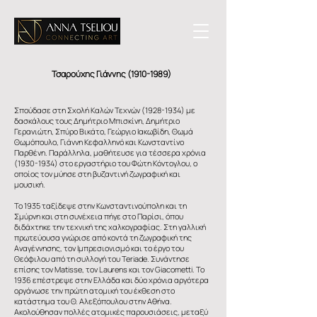
Τσαρούχης Γιάννης
(1910-1989)
Σπούδασε στη Σχολή Καλών Τεχνών
(1928-1934)
με
δασκάλους τους Δημήτριο Μπισκίνη, Δημήτριο
Γερανιώτη, Σπύρο Βικάτο, Γεώργιο Ιακωβίδη, Θωμά
Θωμόπουλο, Γιάννη Κεφαλληνό και Κωνσταντίνο
Παρθένη. Παράλληλα, μαθήτευσε για τέσσερα χρόνια
(1930-1934)
στο εργαστήριο του Φώτη Κόντογλου, ο
οποίος τον μύησε στη βυζαντινή ζωγραφική και
μουσική.
Το 1935 ταξίδεψε στην Κωνσταντινούπολη και τη
Σμύρνη και στη συνέχεια πήγε στο Παρίσι, όπου
διδάχτηκε την τεχνική της χαλκογραφίας. Στη γαλλική
πρωτεύουσα γνώρισε από κοντά τη ζωγραφική της
Αναγέννησης, τον Ιμπρεσιονισμό και το έργο του
Θεόφιλου από τη συλλογή του Teriade. Συνάντησε
επίσης τον Matisse, τον Laurens και τον Giacometti. Το
1936 επέστρεψε στην Ελλάδα και δύο χρόνια αργότερα
οργάνωσε την πρώτη ατομική του έκθεση στο
κατάστημα του Θ. Αλεξόπουλου στην Αθήνα.
Ακολούθησαν πολλές ατομικές παρουσιάσεις, μεταξύ