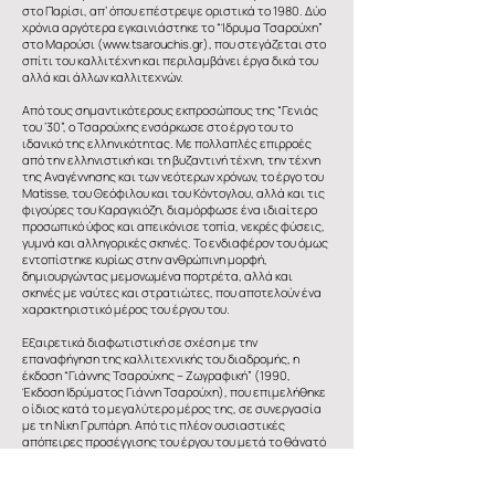
στο Παρίσι, απ’ όπου επέστρεψε οριστικά το 1980. Δύο
χρόνια αργότερα εγκαινιάστηκε το “Ίδρυμα Τσαρούχη”
στο Μαρούσι (
www.tsarouchis.gr
), που στεγάζεται στο
σπίτι του καλλιτέχνη και περιλαμβάνει έργα δικά του
αλλά και άλλων καλλιτεχνών.
Από τους σημαντικότερους εκπροσώπους της “Γενιάς
του ’30”, ο Τσαρούχης ενσάρκωσε στο έργο του το
ιδανικό της ελληνικότητας. Με πολλαπλές επιρροές
από την ελληνιστική και τη βυζαντινή τέχνη, την τέχνη
της Αναγέννησης και των νεότερων χρόνων, το έργο του
Μαtisse, του Θεόφιλου και του Κόντογλου, αλλά και τις
φιγούρες του Καραγκιόζη, διαμόρφωσε ένα ιδιαίτερο
προσωπικό ύφος και απεικόνισε τοπία, νεκρές φύσεις,
γυμνά και αλληγορικές σκηνές. Το ενδιαφέρον του όμως
εντοπίστηκε κυρίως στην ανθρώπινη μορφή,
δημιουργώντας μεμονωμένα πορτρέτα, αλλά και
σκηνές με ναύτες και στρατιώτες, που αποτελούν ένα
χαρακτηριστικό μέρος του έργου του.
Εξαιρετικά διαφωτιστική σε σχέση με την
επαναφήγηση της καλλιτεχνικής του διαδρομής, η
έκδοση “Γιάννης Τσαρούχης – Ζωγραφική” (1990,
Έκδοση Ιδρύματος Γιάννη Τσαρούχη), που επιμελήθηκε
ο ίδιος κατά το μεγαλύτερο μέρος της, σε συνεργασία
με τη Νίκη Γρυπάρη. Από τις πλέον ουσιαστικές
απόπειρες προσέγγισης του έργου του μετά το θάνατό
του, υπήρξε εξάλλου και η έκθεση “Γιάννης Τσαρούχης.
Ανάμεσα σε ανατολή και Δύση. Επιλογές από τη
συλλογή του Ιδρύματος Γ. Τσαρούχη” (επιμέλεια: Άννα